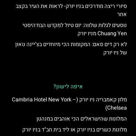
סיורי ריצה מודרכים בניו יורק- לראות את העיר בקצב
אחר
נוסעים לגלות שלווה: יום טיול למקדש הבודהיסטי
Chuang Yen מניו יורק
לא רק דים סאם: המקומות הכי מיוחדים בצ’יינה טאון
של ניו יורק
איפה לישון?
מלון קאמבריה ניו יורק (Cambria Hotel New York –
Chelsea)
המלונות שהישראלים הכי אוהבים במנהטן
מלונות כשרים בניו יורק או ליד בית חב"ד בניו יורק