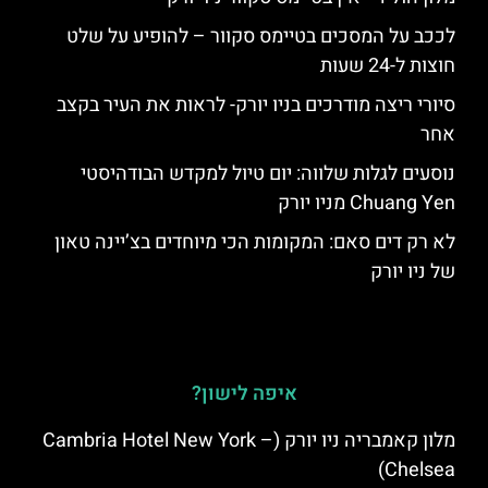
לככב על המסכים בטיימס סקוור – להופיע על שלט
חוצות ל-24 שעות
סיורי ריצה מודרכים בניו יורק- לראות את העיר בקצב
אחר
נוסעים לגלות שלווה: יום טיול למקדש הבודהיסטי
Chuang Yen מניו יורק
לא רק דים סאם: המקומות הכי מיוחדים בצ’יינה טאון
של ניו יורק
איפה לישון?
מלון קאמבריה ניו יורק (Cambria Hotel New York –
Chelsea)