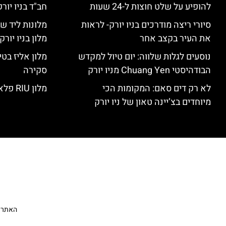
להופיע על שלט חוצות ל-24 שעות
חב"ד בניו יורק
סיורי ריצה מודרכים בניו יורק- לראות
מלונות ליד שד
את העיר בקצב אחר
מלון בניו יור
נוסעים לגלות שלווה: יום טיול למקדש
הבודהיסטי Chuang Yen מניו יורק
סקירה
לא רק דים סאם: המקומות הכי
מלון RIU פלאזה ניו יורק – סקירה
מיוחדים בצ’יינה טאון של ניו יורק
האתר הי