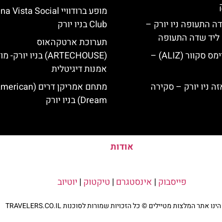
מופע ברודוויי Vista Social
ה התעופה ניו יורק –
Club בניו יורק
ק ליד שדה התעופה
תערוכת ארטקהאוס
מלון אליז בטיימס סקוור (ALIZ) –
(ARTECHOUSE) בניו יורק- 
אמנות דיגיטלית
מתחם אמריקן דרים (rican
Dream) בניו יורק
אודות
פייסבוק
|
אינסטגרם
|
טיקטוק
|
יוטיוב
נו אתר המלצות מטיילים © כל הזכויות שמורות לסוכנות TRAVELERS.CO.IL