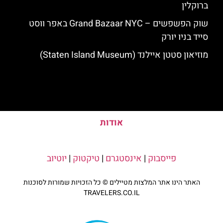
ברוקלין
שוק הפשפשים – Grand Bazaar NYC באפר ווסט
סייד בניו יורק
מוזיאון סטטן איילנד (Staten Island Museum)
אודות
פייסבוק
|
אינסטגרם
|
טיקטוק
|
יוטיוב
האתר הינו אתר המלצות מטיילים © כל הזכויות שמורות לסוכנות
TRAVELERS.CO.IL