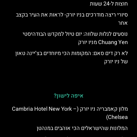
חוצות ל-24 שעות
סיורי ריצה מודרכים בניו יורק- לראות את העיר בקצב
אחר
נוסעים לגלות שלווה: יום טיול למקדש הבודהיסטי
Chuang Yen מניו יורק
לא רק דים סאם: המקומות הכי מיוחדים בצ’יינה טאון
של ניו יורק
איפה לישון?
מלון קאמבריה ניו יורק (Cambria Hotel New York –
Chelsea)
המלונות שהישראלים הכי אוהבים במנהטן