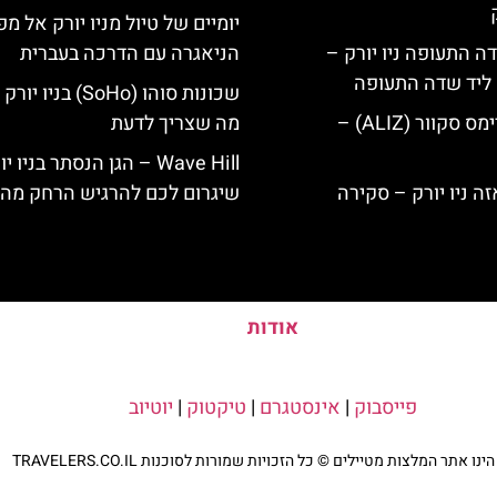
יומיים של טיול מניו יורק אל מפ
ה התעופה ניו יורק –
הניאגרה עם הדרכה בעברית
ק ליד שדה התעופה
שכונות סוהו (SoHo) בניו
מלון אליז בטיימס סקוור (ALIZ) –
מה שצריך לדעת
Wave Hill – הגן הנסתר בניו י
שיגרום לכם להרגיש הרחק מהע
אודות
פייסבוק
|
אינסטגרם
|
טיקטוק
|
יוטיוב
נו אתר המלצות מטיילים © כל הזכויות שמורות לסוכנות TRAVELERS.CO.IL