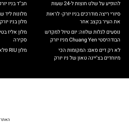
להופיע על שלט חוצות ל-24 שעות
חב"ד בניו יורק
סיורי ריצה מודרכים בניו יורק- לראות
מלונות ליד שד
את העיר בקצב אחר
מלון בניו יור
נוסעים לגלות שלווה: יום טיול למקדש
הבודהיסטי Chuang Yen מניו יורק
סקירה
לא רק דים סאם: המקומות הכי
מלון RIU פלאזה ניו יורק – סקירה
מיוחדים בצ’יינה טאון של ניו יורק
האתר הי