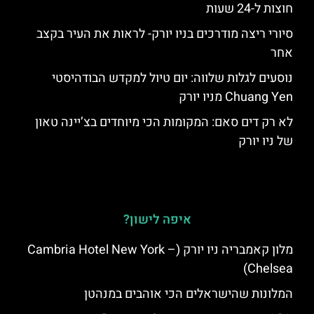
חוצות ל-24 שעות
סיורי ריצה מודרכים בניו יורק- לראות את העיר בקצב
אחר
נוסעים לגלות שלווה: יום טיול למקדש הבודהיסטי
Chuang Yen מניו יורק
לא רק דים סאם: המקומות הכי מיוחדים בצ’יינה טאון
של ניו יורק
איפה לישון?
מלון קאמבריה ניו יורק (Cambria Hotel New York –
Chelsea)
המלונות שהישראלים הכי אוהבים במנהטן