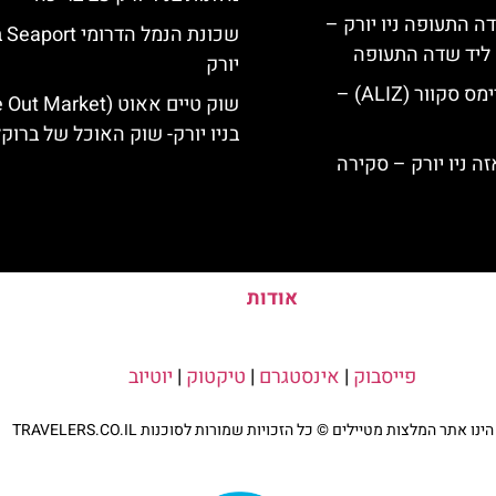
ה התעופה ניו יורק –
שכונת 
ק ליד שדה התעופה
יורק
מלון אליז בטיימס סקוור (ALIZ) –
בניו יורק- שוק האוכל של ברוקל
אודות
פייסבוק
|
אינסטגרם
|
טיקטוק
|
יוטיוב
נו אתר המלצות מטיילים © כל הזכויות שמורות לסוכנות TRAVELERS.CO.IL