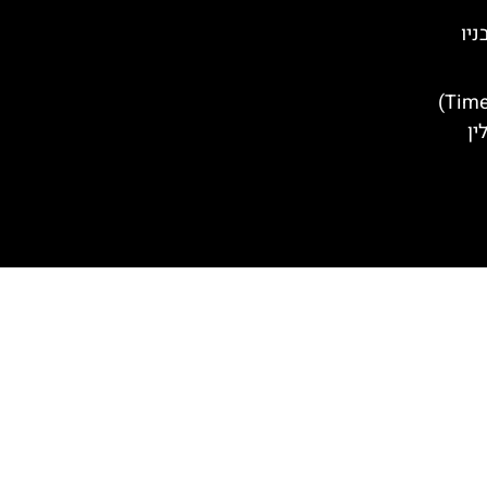
הנמל הדרומי Seaport בניו
שוק טיים אאוט (Time Out Market)
ין