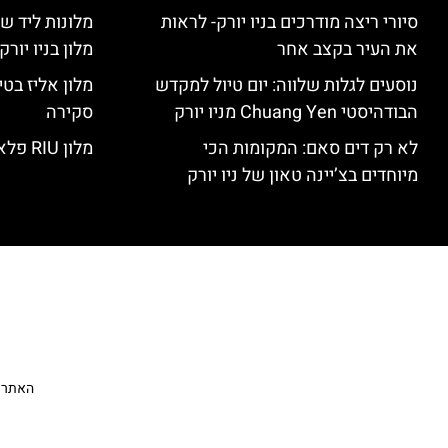
סיורי ריצה מודרכים בניו יורק- לראות
מלונות ליד שד
את העיר בקצב אחר
מלון בניו יור
נוסעים לגלות שלווה: יום טיול למקדש
הבודהיסטי Chuang Yen מניו יורק
סקירה
לא רק דים סאם: המקומות הכי
מלון RIU פלאזה ניו יורק – סקירה
מיוחדים בצ’יינה טאון של ניו יורק
האתר הי