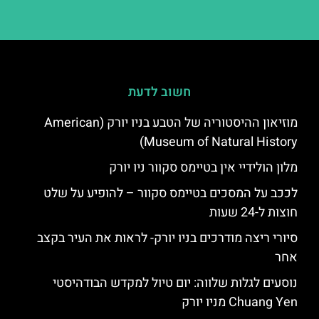
חשוב לדעת
מוזיאון ההיסטוריה של הטבע בניו יורק (American
Museum of Natural History)
מלון הולידיי אין בטיימס סקוור ניו יורק
לככב על המסכים בטיימס סקוור – להופיע על שלט
חוצות ל-24 שעות
סיורי ריצה מודרכים בניו יורק- לראות את העיר בקצב
אחר
נוסעים לגלות שלווה: יום טיול למקדש הבודהיסטי
Chuang Yen מניו יורק