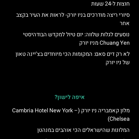
חוצות ל-24 שעות
סיורי ריצה מודרכים בניו יורק- לראות את העיר בקצב
אחר
נוסעים לגלות שלווה: יום טיול למקדש הבודהיסטי
Chuang Yen מניו יורק
לא רק דים סאם: המקומות הכי מיוחדים בצ’יינה טאון
של ניו יורק
איפה לישון?
מלון קאמבריה ניו יורק (Cambria Hotel New York –
Chelsea)
המלונות שהישראלים הכי אוהבים במנהטן