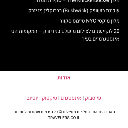
מלון The Knickerbocker – סקירת המלון
שכונת בושוויק (Bushwick) בברוקלין ניו יורק
מלון מוקסי NYC טיימס סקוור
20 לוקיישנים לצילום מושלם בניו יורק – המקומות הכי
אינסטגרמיים בעיר
אודות
פייסבוק
|
אינסטגרם
|
טיקטוק
|
יוטיוב
האתר הינו אתר המלצות מטיילים © כל הזכויות שמורות לסוכנות
TRAVELERS.CO.IL