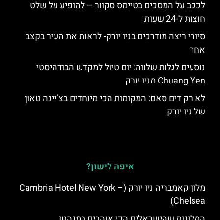
לככב על המסכים בטיימס סקוור – להופיע על שלט
חוצות ל-24 שעות
סיורי ריצה מודרכים בניו יורק- לראות את העיר בקצב
אחר
נוסעים לגלות שלווה: יום טיול למקדש הבודהיסטי
Chuang Yen מניו יורק
לא רק דים סאם: המקומות הכי מיוחדים בצ’יינה טאון
של ניו יורק
איפה לישון?
מלון קאמבריה ניו יורק (Cambria Hotel New York –
Chelsea)
המלונות שהישראלים הכי אוהבים במנהטן