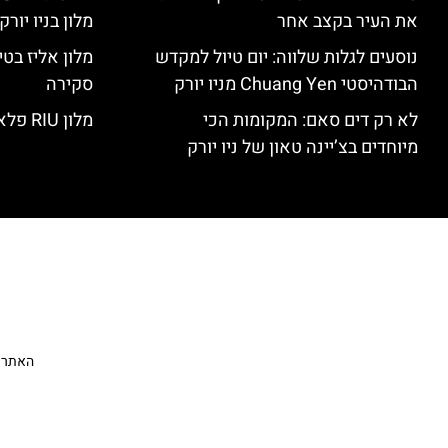
את העיר בקצב אחר
מלון בניו יור
נוסעים לגלות שלווה: יום טיול למקדש
הבודהיסטי Chuang Yen מניו יורק
סקירה
לא רק דים סאם: המקומות הכי
מלון RIU פלאזה ניו יורק – סקירה
מיוחדים בצ’יינה טאון של ניו יורק
האתר הי