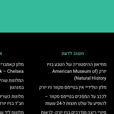
חשוב לדעת
אי
מוזיאון ההיסטוריה של הטבע בניו
יורק (American Museum of
k – Chelsea)
Natural History)
המלונות שהי
מלון הולידיי אין בטיימס סקוור ניו יורק
במנהטן
לככב על המסכים בטיימס סקוור –
מלונות כשרים 
להופיע על שלט חוצות ל-24 שעות
חב"ד בניו יורק
סיורי ריצה מודרכים בניו יורק- לראות
מלונות ליד שד