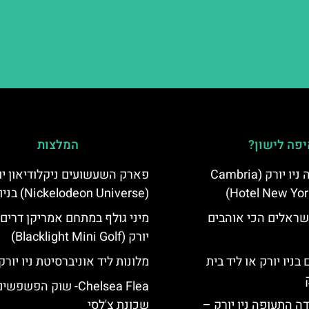
פה לישון?
המלצות
מלון קאמבריה ניו יורק (Cambria
פארק השעשועים ניקלודיאון יו
Hotel New Yor
(Nickelodeon Universe) בניו יורק
שראלים הכי אוהבים
מיני גולף במתחם אמריקן דרים ב
יורק (Blacklight Mini Golf)
בניו יורק או ליד בית
מלונות ליד אוניברסיטת ניו יורק
Chelsea Flea- שוק הפשפ
ה התעופה ניו יורק –
שכונת צ'לסי