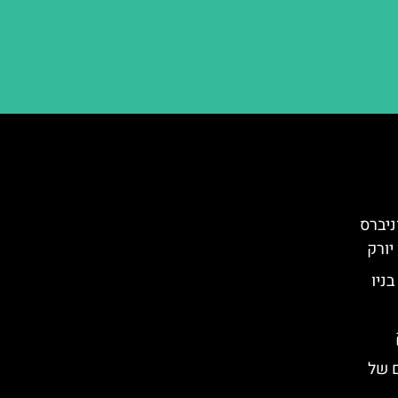
ניברס
ניו
שים של