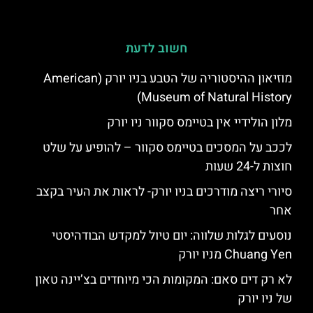
חשוב לדעת
מוזיאון ההיסטוריה של הטבע בניו יורק (American
Museum of Natural History)
מלון הולידיי אין בטיימס סקוור ניו יורק
לככב על המסכים בטיימס סקוור – להופיע על שלט
חוצות ל-24 שעות
סיורי ריצה מודרכים בניו יורק- לראות את העיר בקצב
אחר
נוסעים לגלות שלווה: יום טיול למקדש הבודהיסטי
Chuang Yen מניו יורק
לא רק דים סאם: המקומות הכי מיוחדים בצ’יינה טאון
של ניו יורק