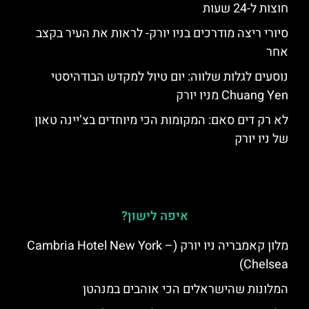
חוצות ל-24 שעות
סיורי ריצה מודרכים בניו יורק- לראות את העיר בקצב
אחר
נוסעים לגלות שלווה: יום טיול למקדש הבודהיסטי
Chuang Yen מניו יורק
לא רק דים סאם: המקומות הכי מיוחדים בצ’יינה טאון
של ניו יורק
איפה לישון?
מלון קאמבריה ניו יורק (Cambria Hotel New York –
Chelsea)
המלונות שהישראלים הכי אוהבים במנהטן