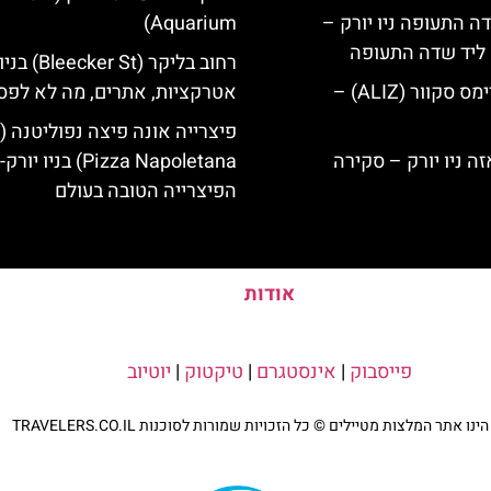
ה התעופה ניו יורק –
Aquarium)
ק ליד שדה התעופה
רחוב בליקר (er St
מלון אליז בטיימס סקוור (ALIZ) –
אטרקציות, אתרים, מה לא לפ
Pizza Napoletana) בניו יורק-
הפיצרייה הטובה בעולם
אודות
פייסבוק
|
אינסטגרם
|
טיקטוק
|
יוטיוב
נו אתר המלצות מטיילים © כל הזכויות שמורות לסוכנות TRAVELERS.CO.IL