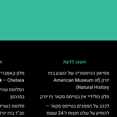
חשוב לדעת
אי
מוזיאון ההיסטוריה של הטבע בניו
יורק (American Museum of
k – Chelsea)
Natural History)
המלונות שהי
מלון הולידיי אין בטיימס סקוור ניו יורק
במנהטן
לככב על המסכים בטיימס סקוור –
מלונות כשרים 
להופיע על שלט חוצות ל-24 שעות
חב"ד בניו יורק