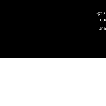
Bleeck) בניו יורק-
ספס
פיצרייה אונה פיצה נפוליטנה (Una