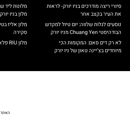
סיורי ריצה מודרכים בניו יורק- לראות
מלונות ליד שד
את העיר בקצב אחר
מלון בניו יור
נוסעים לגלות שלווה: יום טיול למקדש
הבודהיסטי Chuang Yen מניו יורק
סקירה
לא רק דים סאם: המקומות הכי
מלון RIU פלאזה ניו יורק – סקירה
מיוחדים בצ’יינה טאון של ניו יורק
האתר הי