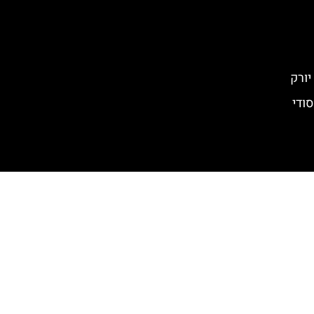
The )- בר סודי