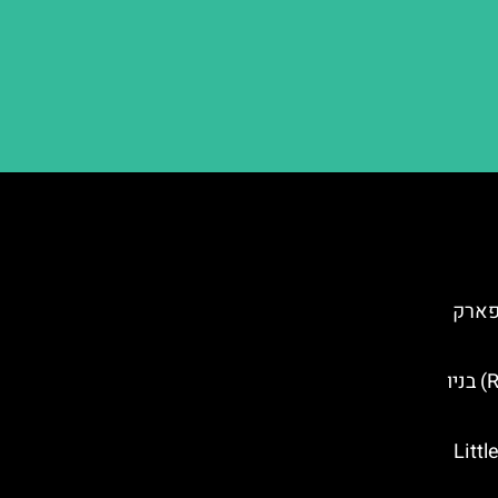
פארק
רנדלס איילנד (Randalls Island) בניו
Little