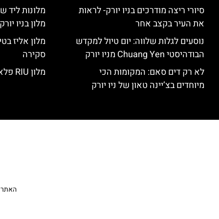
סיורי ריצה מודרכים בניו יורק- לראות
מלונות ליד שד
את העיר בקצב אחר
מלון בניו יור
נוסעים לגלות שלווה: יום טיול למקדש
הבודהיסטי Chuang Yen מניו יורק
סקירה
לא רק דים סאם: המקומות הכי
מלון RIU פלאזה ניו יורק – סקירה
מיוחדים בצ’יינה טאון של ניו יורק
האתר הי