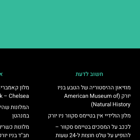
חשוב לדעת
אי
מוזיאון ההיסטוריה של הטבע בניו
יורק (American Museum of
k – Chelsea)
Natural History)
המלונות שהי
מלון הולידיי אין בטיימס סקוור ניו יורק
במנהטן
לככב על המסכים בטיימס סקוור –
מלונות כשרים 
להופיע על שלט חוצות ל-24 שעות
חב"ד בניו יורק