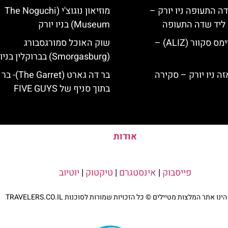
ה התעופה ניו יורק –
מוזיאון נוגוצ'י (The Noguchi
ק ליד שדה התעופה
Museum) בניו יורק
מלון אליז בטיימס סקוור (ALIZ) –
שוק האוכל סמורגסבורג
(Smorgasburg) בברוקלין בניו יורק
בר דה גארט (Garret
בתוך סניף של FIVE GUYS
אודות
פייסבוק
|
אינסטגרם
|
טיקטוק
|
יוטיוב
נו אתר המלצות מטיילים © כל הזכויות שמורות לסוכנות TRAVELERS.CO.IL