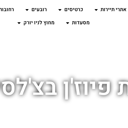
אתרי תיירות
כרטיסים
רובעים
רחובות
מסעדות
מחוץ לניו יורק
פיוז'ן בצ'לס