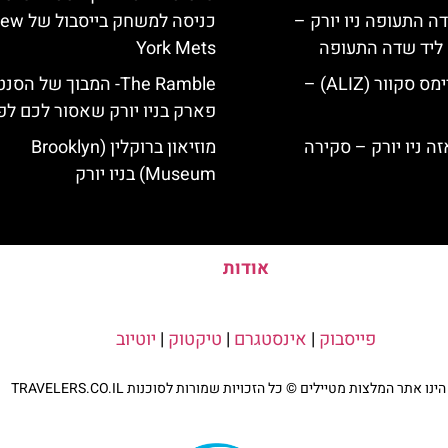
ה התעופה ניו יורק –
כניסה למשחק בייסב
ק ליד שדה התעופה
York Mets
מלון אליז בטיימס סקוור (ALIZ) –
The Ramble- המבוך של הס
פארק בניו יורק שאסור לכם ל
מוזיאון ברוקלין (Brooklyn
Museum) בניו יורק
אודות
פייסבוק
|
אינסטגרם
|
טיקטוק
|
יוטיוב
נו אתר המלצות מטיילים © כל הזכויות שמורות לסוכנות TRAVELERS.CO.IL