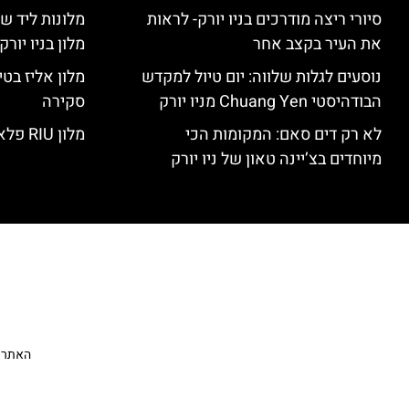
סיורי ריצה מודרכים בניו יורק- לראות
מלונות ליד שד
את העיר בקצב אחר
מלון בניו יור
נוסעים לגלות שלווה: יום טיול למקדש
הבודהיסטי Chuang Yen מניו יורק
סקירה
לא רק דים סאם: המקומות הכי
מלון RIU פלאזה ניו יורק – סקירה
מיוחדים בצ’יינה טאון של ניו יורק
האתר הי