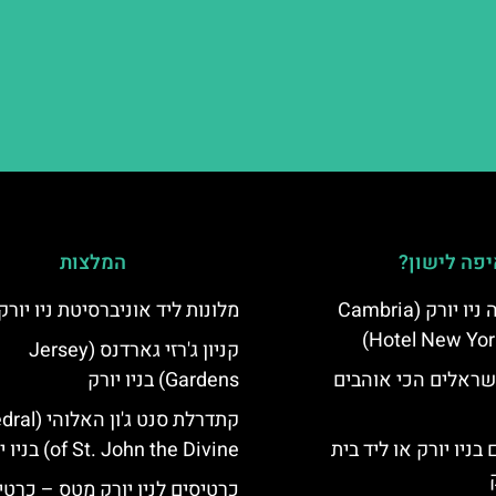
פה לישון?
המלצות
מלון קאמבריה ניו יורק (Cambria
מלונות ליד אוניברסיטת ניו יורק
Hotel New Yor
קניון ג'רזי גארדנס (Jersey
שראלים הכי אוהבים
Gardens) בניו יורק
קתדרלת סנט ג'ו
בניו יורק או ליד בית
of St. John the Divine) בניו יורק
כרטיסים לניו יורק מטס – כרטי