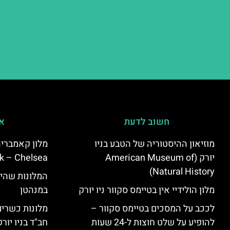
חשוב לדעת
אי
מוזיאון ההיסטוריה של הטבע בניו
יורק (American Museum of
k – Chelsea)
Natural History)
המלונות שהי
מלון הולידיי אין בטיימס סקוור ניו יורק
במנהטן
לככב על המסכים בטיימס סקוור –
מלונות כשרים 
להופיע על שלט חוצות ל-24 שעות
חב"ד בניו יורק