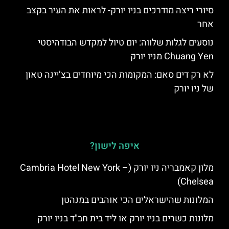
סיורי ריצה מודרכים בניו יורק- לראות את העיר בקצב
אחר
נוסעים לגלות שלווה: יום טיול למקדש הבודהיסטי
Chuang Yen מניו יורק
לא רק דים סאם: המקומות הכי מיוחדים בצ’יינה טאון
של ניו יורק
איפה לישון?
מלון קאמבריה ניו יורק (Cambria Hotel New York –
Chelsea)
המלונות שהישראלים הכי אוהבים במנהטן
מלונות כשרים בניו יורק או ליד בית חב"ד בניו יורק