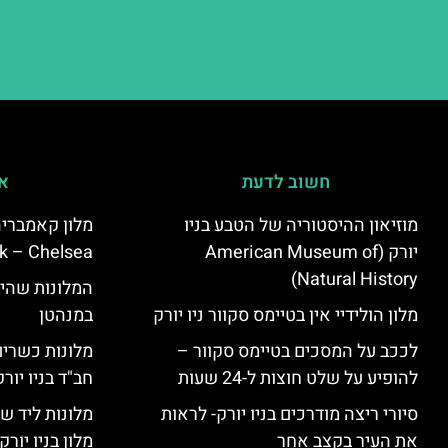
חשוב לדעת
אי
מוזיאון ההיסטוריה של הטבע בניו
יורק (American Museum of
k – Chelsea)
Natural History)
המלונות שהי
מלון הולידיי אין בטיימס סקוור ניו יורק
במנהטן
לככב על המסכים בטיימס סקוור –
מלונות כשרים 
להופיע על שלט חוצות ל-24 שעות
חב"ד בניו יורק
סיורי ריצה מודרכים בניו יורק- לראות
מלונות ליד שד
את העיר בקצב אחר
מלון בניו יור