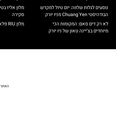
נוסעים לגלות שלווה: יום טיול למקדש
הבודהיסטי Chuang Yen מניו יורק
סקירה
לא רק דים סאם: המקומות הכי
מלון RIU פלאזה ניו יורק – סקירה
מיוחדים בצ’יינה טאון של ניו יורק
האתר הי