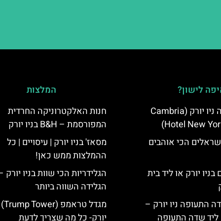
פה לישון?
המלצות
מלון קאמבריה ניו יורק (Cambria
חנות האלקטרוניקה החרדית
Hotel New Yor
המפורסמת – B&H בניו יורק
שראלים הכי אוהבים
מסאז' בניו יורק | עיסויים | כל
ההמלצות ממש כאן!
בניו יורק או ליד בית
הגלידריות הכי שוות בניו יורק –
הגלידה השווה ביותר
ה התעופה ניו יורק –
מגדל טר
ק ליד שדה התעופה
יורק- כל מה שצריך לדעת