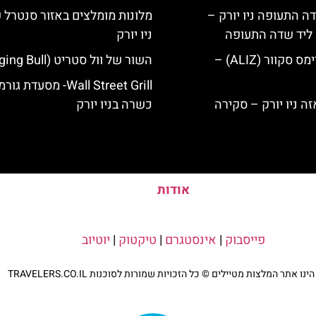
ה התעופה ניו יורק –
מלונות מומלצים באזור סנטרל 
ק ליד שדה התעופה
ניו יורק
מלון אליז בטיימס סקוור (ALIZ) –
השור של וול סטריט (Charging Bull)
Wall Street Grill- מסעדת גו
כשרה בניו יורק
אודות
פייסבוק
|
אינסטגרם
|
טיקטוק
|
יוטיוב
נו אתר המלצות מטיילים © כל הזכויות שמורות לסוכנות TRAVELERS.CO.IL