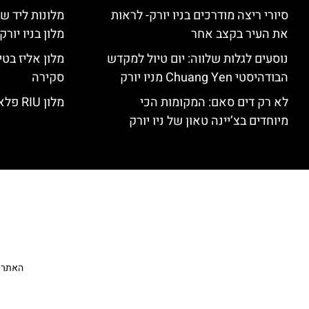
סיורי ריצה מודרכים בניו יורק- לראות
מלונות ליד שד
את העיר בקצב אחר
מלון בניו יור
נוסעים לגלות שלווה: יום טיול למקדש
הבודהיסטי Chuang Yen מניו יורק
סקירה
לא רק דים סאם: המקומות הכי
מלון RIU פלאזה ניו יורק – סקירה
מיוחדים בצ’יינה טאון של ניו יורק
האתר הי