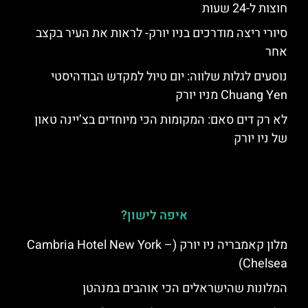
חוצות ל-24 שעות
סיורי ריצה מודרכים בניו יורק- לראות את העיר בקצב
אחר
נוסעים לגלות שלווה: יום טיול למקדש הבודהיסטי
Chuang Yen מניו יורק
לא רק דים סאם: המקומות הכי מיוחדים בצ’יינה טאון
של ניו יורק
איפה לישון?
מלון קאמבריה ניו יורק (Cambria Hotel New York –
Chelsea)
המלונות שהישראלים הכי אוהבים במנהטן