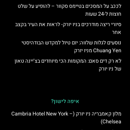
לככב על המסכים בטיימס סקוור – להופיע על שלט
חוצות ל-24 שעות
סיורי ריצה מודרכים בניו יורק- לראות את העיר בקצב
אחר
נוסעים לגלות שלווה: יום טיול למקדש הבודהיסטי
Chuang Yen מניו יורק
לא רק דים סאם: המקומות הכי מיוחדים בצ’יינה טאון
של ניו יורק
איפה לישון?
מלון קאמבריה ניו יורק (Cambria Hotel New York –
Chelsea)