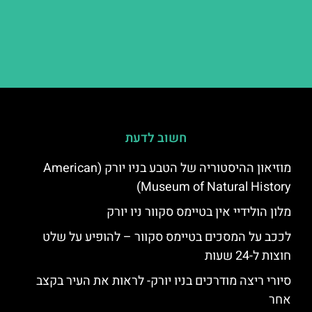
חשוב לדעת
מוזיאון ההיסטוריה של הטבע בניו יורק (American
Museum of Natural History)
מלון הולידיי אין בטיימס סקוור ניו יורק
לככב על המסכים בטיימס סקוור – להופיע על שלט
חוצות ל-24 שעות
סיורי ריצה מודרכים בניו יורק- לראות את העיר בקצב
אחר