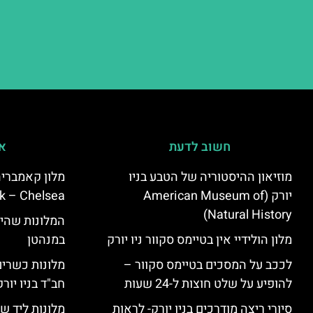
חשוב לדעת
אי
מוזיאון ההיסטוריה של הטבע בניו
יורק (American Museum of
k – Chelsea)
Natural History)
המלונות שהי
מלון הולידיי אין בטיימס סקוור ניו יורק
במנהטן
לככב על המסכים בטיימס סקוור –
מלונות כשרים 
להופיע על שלט חוצות ל-24 שעות
חב"ד בניו יורק
סיורי ריצה מודרכים בניו יורק- לראות
מלונות ליד שד