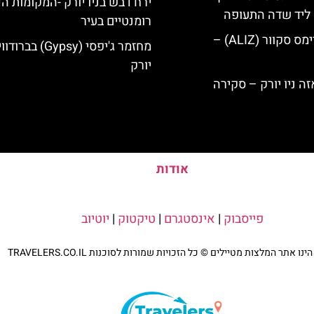
ירח דבש בניו יורק -המקומות הכ
ק ליד שדה התעופה
רומנטיים בעיר
מלון אליז בטיימס סקוור (ALIZ) –
מחזמר ג'יפסי (Gypsy) בבר
יורק
אודות
פייסבוק
|
אינסטגרם
|
טיקטוק
|
יוטיוב
נו אתר המלצות מטיילים © כל הזכויות שמורות לסוכנות TRAVELERS.CO.IL