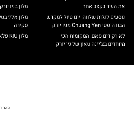
את העיר בקצב אחר
מלון בניו יור
נוסעים לגלות שלווה: יום טיול למקדש
הבודהיסטי Chuang Yen מניו יורק
סקירה
לא רק דים סאם: המקומות הכי
מלון RIU פלאזה ניו יורק – סקירה
מיוחדים בצ’יינה טאון של ניו יורק
האתר הי