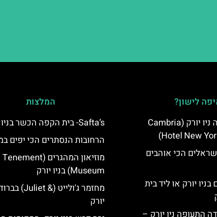
פה לישון?
המלצות
מלון קאמבריה ניו יורק (Cambria
Safta’s- בית הקפה הכשר בניו יורק
Hotel New Yor
הרחובות הנסתרים הכי יפים במ
שראלים הכי אוהבים
מוזיאון המהגרים (Tenement
Museum) בניו יורק
בניו יורק או ליד בית
מחזמר ג'ולייט (& liet
יורק
ה התעופה ניו יורק –