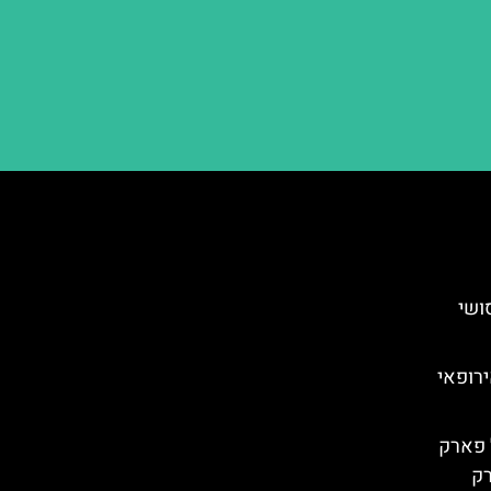
עדת סושי
ב האירופאי
 פארק
רק