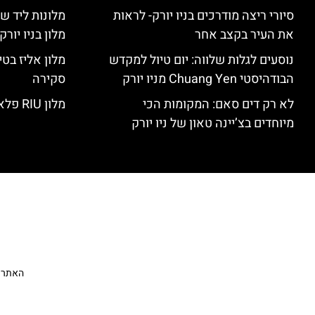
סיורי ריצה מודרכים בניו יורק- לראות
מלונות ליד שד
את העיר בקצב אחר
מלון בניו יור
נוסעים לגלות שלווה: יום טיול למקדש
הבודהיסטי Chuang Yen מניו יורק
סקירה
לא רק דים סאם: המקומות הכי
מלון RIU פלאזה ניו יורק – סקירה
מיוחדים בצ’יינה טאון של ניו יורק
האתר הי