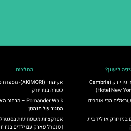
פה לישון?
המלצות
מלון קאמבריה ניו יורק (Cambria
אקימורי (AKIMORI)- מס
Hotel New Yor
כשרה בניו יורק
שראלים הכי אוהבים
Pomander Walk – הרחו
הסגור של מנהטן
בניו יורק או ליד בית
אטרקציות משפחתיות בסנטרל
| סנטרל פארק עם ילדים בניו יו