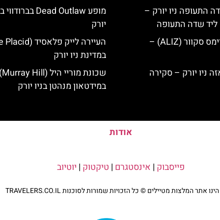
ה התעופה ניו יורק –
מופע Dead Outlaw בברודווי
ק ליד שדה התעופה
יורק
מלון אליז בטיימס סקוור (ALIZ) –
במדינת ניו יורק
שכונת מוריי היל (ill
במידטאון מנהטן בניו יורק
אודות
פייסבוק
|
אינסטגרם
|
טיקטוק
|
יוטיוב
נו אתר המלצות מטיילים © כל הזכויות שמורות לסוכנות TRAVELERS.CO.IL