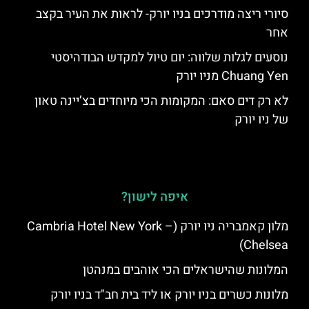
סיורי ריצה מודרכים בניו יורק- לראות את העיר בקצב
אחר
נוסעים לגלות שלווה: יום טיול למקדש הבודהיסטי
Chuang Yen מניו יורק
לא רק דים סאם: המקומות הכי מיוחדים בצ’יינה טאון
של ניו יורק
איפה לישון?
מלון קאמבריה ניו יורק (Cambria Hotel New York –
Chelsea)
המלונות שהישראלים הכי אוהבים במנהטן
מלונות כשרים בניו יורק או ליד בית חב"ד בניו יורק