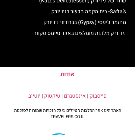
שווה של ניו יורק (Katz's Delicatessen)
Safta’s- בית הקפה הכשר בניו יורק
מחזמר ג'יפסי (Gypsy) בברודווי ניו יורק
ניו יורק מלונות מומלצים באזור טיימס סקוור
אודות
פייסבוק
|
אינסטגרם
|
טיקטוק
|
יוטיוב
האתר הינו אתר המלצות מטיילים © כל הזכויות שמורות לסוכנות
TRAVELERS.CO.IL