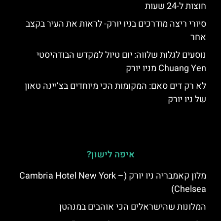
חוצות ל-24 שעות
סיורי ריצה מודרכים בניו יורק- לראות את העיר בקצב
אחר
נוסעים לגלות שלווה: יום טיול למקדש הבודהיסטי
Chuang Yen מניו יורק
לא רק דים סאם: המקומות הכי מיוחדים בצ’יינה טאון
של ניו יורק
איפה לישון?
מלון קאמבריה ניו יורק (Cambria Hotel New York –
Chelsea)
המלונות שהישראלים הכי אוהבים במנהטן