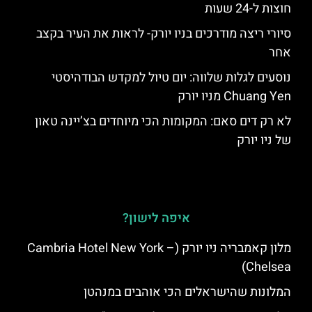
חוצות ל-24 שעות
סיורי ריצה מודרכים בניו יורק- לראות את העיר בקצב
אחר
נוסעים לגלות שלווה: יום טיול למקדש הבודהיסטי
Chuang Yen מניו יורק
לא רק דים סאם: המקומות הכי מיוחדים בצ’יינה טאון
של ניו יורק
איפה לישון?
מלון קאמבריה ניו יורק (Cambria Hotel New York –
Chelsea)
המלונות שהישראלים הכי אוהבים במנהטן