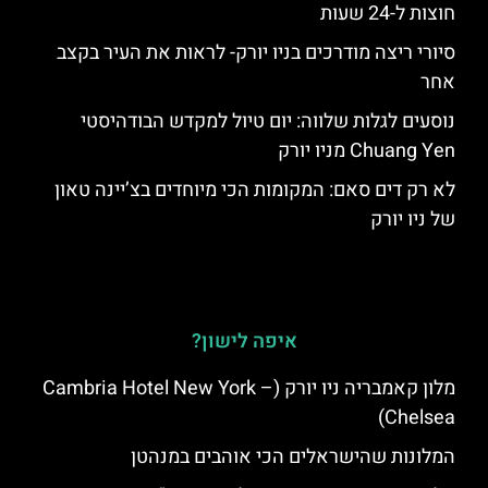
חוצות ל-24 שעות
סיורי ריצה מודרכים בניו יורק- לראות את העיר בקצב
אחר
נוסעים לגלות שלווה: יום טיול למקדש הבודהיסטי
Chuang Yen מניו יורק
לא רק דים סאם: המקומות הכי מיוחדים בצ’יינה טאון
של ניו יורק
איפה לישון?
מלון קאמבריה ניו יורק (Cambria Hotel New York –
Chelsea)
המלונות שהישראלים הכי אוהבים במנהטן