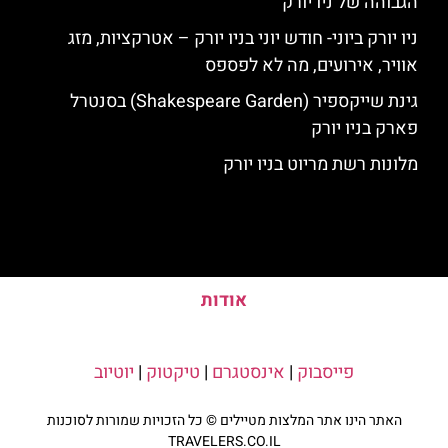
הגבוהה של ניו יורק
ניו יורק ביוני- חודש יוני בניו יורק – אטרקציות, מזג
אוויר, אירועים, מה לא לפספס
גינת שייקספיר (Shakespeare Garden) בסנטרל
פארק בניו יורק
מלונות רשת מריוט בניו יורק
אודות
פייסבוק
|
אינסטגרם
|
טיקטוק
|
יוטיוב
האתר הינו אתר המלצות מטיילים © כל הזכויות שמורות לסוכנות
TRAVELERS.CO.IL