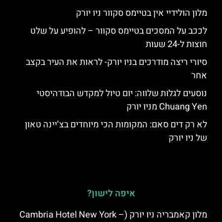
מלון הולידיי אין בטיימס סקוור ניו יורק
לככב על המסכים בטיימס סקוור – להופיע על שלט
חוצות ל-24 שעות
סיורי ריצה מודרכים בניו יורק- לראות את העיר בקצב
אחר
נוסעים לגלות שלווה: יום טיול למקדש הבודהיסטי
Chuang Yen מניו יורק
לא רק דים סאם: המקומות הכי מיוחדים בצ’יינה טאון
של ניו יורק
איפה לישון?
מלון קאמבריה ניו יורק (Cambria Hotel New York –