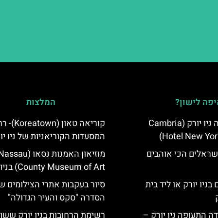
פה לישון?
המלצות
מלון קאמבריה ניו יורק (Cambria
קוריאה טאון (atown
Hotel New Yor
המסעדות הקוריאניות של ניו יו
שראלים הכי אוהבים
מוזיאון האמנות נסאו (assau
County Museum of Art) בניו יורק
בניו יורק או ליד בית
סיור בעקבות אתרי הצילומים ש
הסדרה "סקס והעיר הגדולה"
ה התעופה ניו יורק –
רשימת הרחובות בניו יורק ששו