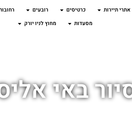
אתרי תיירות
כרטיסים
רובעים
רחובות
מסעדות
מחוץ לניו יורק
יור באי אליס