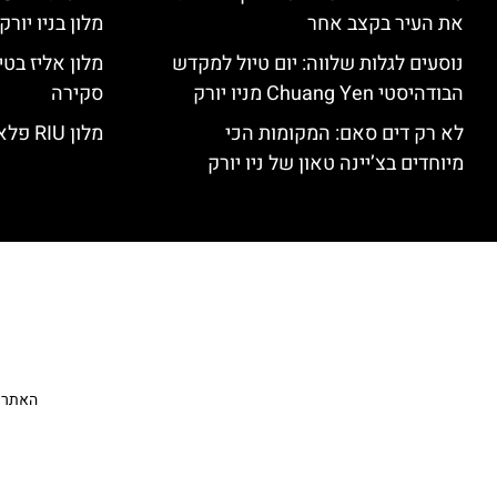
את העיר בקצב אחר
מלון בניו יור
נוסעים לגלות שלווה: יום טיול למקדש
הבודהיסטי Chuang Yen מניו יורק
סקירה
לא רק דים סאם: המקומות הכי
מלון RIU פלאזה ניו יורק – סקירה
מיוחדים בצ’יינה טאון של ניו יורק
האתר הי