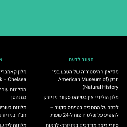
חשוב לדעת
אי
מוזיאון ההיסטוריה של הטבע בניו
יורק (American Museum of
k – Chelsea)
Natural History)
המלונות שהי
מלון הולידיי אין בטיימס סקוור ניו יורק
במנהטן
לככב על המסכים בטיימס סקוור –
מלונות כשרים 
להופיע על שלט חוצות ל-24 שעות
חב"ד בניו יורק
סיורי ריצה מודרכים בניו יורק- לראות
מלונות ליד שד