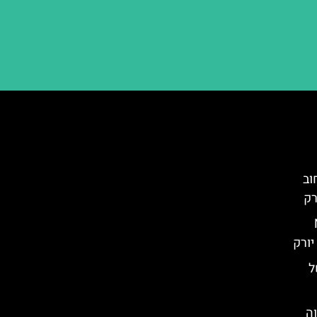
Kore)- רחוב
רק
N
ל
וה