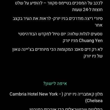
לככב על המסכים בטיימס סקוור – להופיע על שלט
חוצות ל-24 שעות
סיורי ריצה מודרכים בניו יורק- לראות את העיר בקצב
אחר
נוסעים לגלות שלווה: יום טיול למקדש הבודהיסטי
Chuang Yen מניו יורק
לא רק דים סאם: המקומות הכי מיוחדים בצ’יינה טאון
של ניו יורק
איפה לישון?
מלון קאמבריה ניו יורק (Cambria Hotel New York –
Chelsea)
המלונות שהישראלים הכי אוהבים במנהטן