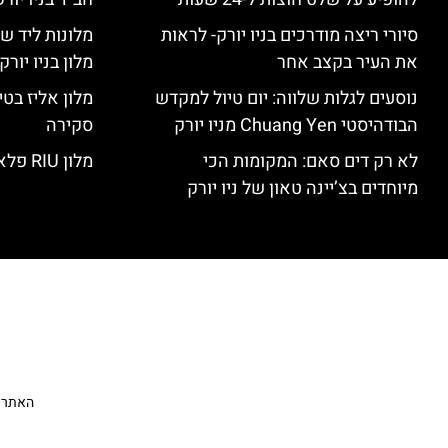
סיורי ריצה מודרכים בניו יורק- לראות
מלונות ליד שד
את העיר בקצב אחר
מלון בניו יור
נוסעים לגלות שלווה: יום טיול למקדש
הבודהיסטי Chuang Yen מניו יורק
סקירה
לא רק דים סאם: המקומות הכי
מלון RIU פלאזה ניו יורק – סקירה
מיוחדים בצ’יינה טאון של ניו יורק
האתר הי