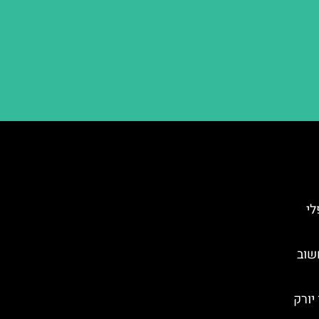
לי
שוב