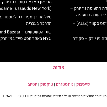
מוזיאון מאדאם טוסו בניו יורק
ה התעופה ניו יורק –
(Madame Tussauds New York)
ק ליד שדה התעופה
טיול מודרך מניו יורק לבוסטון ע
מלון אליז בטיימס סקוור (ALIZ) –
הדרכה בעברית
שוק הפשפשים –  Bazaar
NYC באפר ווסט סייד בניו יורק
אודות
פייסבוק
|
אינסטגרם
|
טיקטוק
|
יוטיוב
נו אתר המלצות מטיילים © כל הזכויות שמורות לסוכנות TRAVELERS.CO.IL