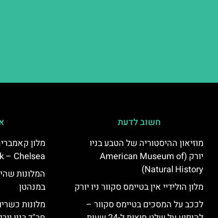
חשוב לדעת
אי
מוזיאון ההיסטוריה של הטבע בניו
יורק (American Museum of
k – Chelsea)
Natural History)
המלונות שהי
מלון הולידיי אין בטיימס סקוור ניו יורק
במנהטן
לככב על המסכים בטיימס סקוור –
מלונות כשרים 
להופיע על שלט חוצות ל-24 שעות
חב"ד בניו יורק