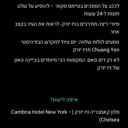
לככב על המסכים בטיימס סקוור – להופיע על שלט
חוצות ל-24 שעות
סיורי ריצה מודרכים בניו יורק- לראות את העיר בקצב
אחר
נוסעים לגלות שלווה: יום טיול למקדש הבודהיסטי
Chuang Yen מניו יורק
לא רק דים סאם: המקומות הכי מיוחדים בצ’יינה טאון
של ניו יורק
איפה לישון?
מלון קאמבריה ניו יורק (Cambria Hotel New York –
Chelsea)