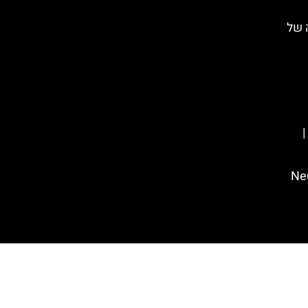
 של
(Brooklyn Seltz
ת נויה גאלרי (Neue