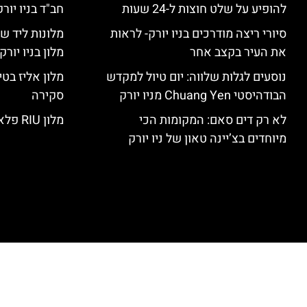
להופיע על שלט חוצות ל-24 שעות
חב"ד בניו יורק
סיורי ריצה מודרכים בניו יורק- לראות
מלונות ליד שד
את העיר בקצב אחר
מלון בניו יור
נוסעים לגלות שלווה: יום טיול למקדש
הבודהיסטי Chuang Yen מניו יורק
סקירה
לא רק דים סאם: המקומות הכי
מלון RIU פלאזה ניו יורק – סקירה
מיוחדים בצ’יינה טאון של ניו יורק