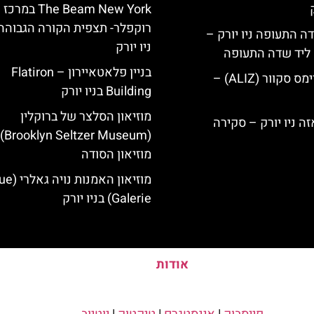
The Beam New York במרכז
רוקפלר- תצפית הקורה הגבוהה
ה התעופה ניו יורק –
ניו יורק
ק ליד שדה התעופה
בניין פלאטאיירון – Flatiron
מלון אליז בטיימס סקוור (ALIZ) –
Building בניו יורק
מוזיאון הסלצר של ברוקלין
er Museum) |
מוזיאון הסודה
מוזיאון האמנו
Galerie) בניו יורק
אודות