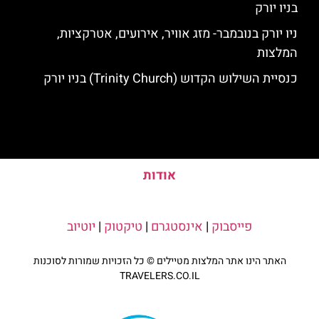
בניו יורק
ניו יורק בנובמבר- מזג אוויר, אירועים, אטרקציות,
המלצות
כנסיית השילוש הקדוש (Trinity Church) בניו יורק
אודות
פייסבוק
|
אינסטגרם
|
טיקטוק
|
יוטיוב
האתר הינו אתר המלצות מטיילים © כל הזכויות שמורות לסוכנות
TRAVELERS.CO.IL