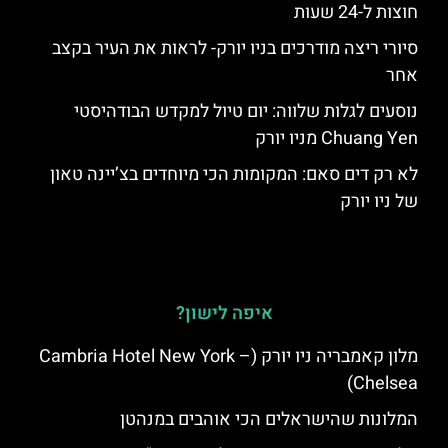
חוצות ל-24 שעות
סיורי ריצה מודרכים בניו יורק- לראות את העיר בקצב
אחר
נוסעים לגלות שלווה: יום טיול למקדש הבודהיסטי
Chuang Yen מניו יורק
לא רק דים סאם: המקומות הכי מיוחדים בצ’יינה טאון
של ניו יורק
איפה לישון?
מלון קאמבריה ניו יורק (Cambria Hotel New York –
Chelsea)
המלונות שהישראלים הכי אוהבים במנהטן