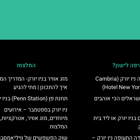
פה לישון?
המלצות
מלון קאמבריה ניו יורק (Cambria
מזג אוויר בניו יורק- המדריך המ
Hotel New Yor
איך להתכונן | מתי להגיע
שראלים הכי אוהבים
תחנת פן (Penn Station) בניו יורק
ניו יורק בספטמבר – אירועים
בניו יורק או ליד בית
מיוחדים, מזג אוויר, אטרקציות,
המלצות
ה התעופה ניו יורק –
שוק הפשפשים של וויליאמסבו