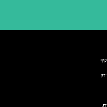
קיף |
רג