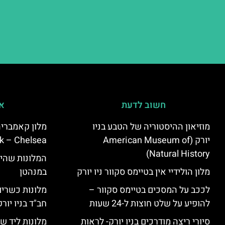
חשוב לדעת
אי
מוזיאון ההיסטוריה של הטבע בניו
יורק (American Museum of
k – Chelsea)
Natural History)
המלונות שהי
מלון הולידיי אין בטיימס סקוור ניו יורק
במנהטן
לככב על המסכים בטיימס סקוור –
מלונות כשרים 
להופיע על שלט חוצות ל-24 שעות
חב"ד בניו יורק
סיורי ריצה מודרכים בניו יורק- לראות
מלונות ליד שד