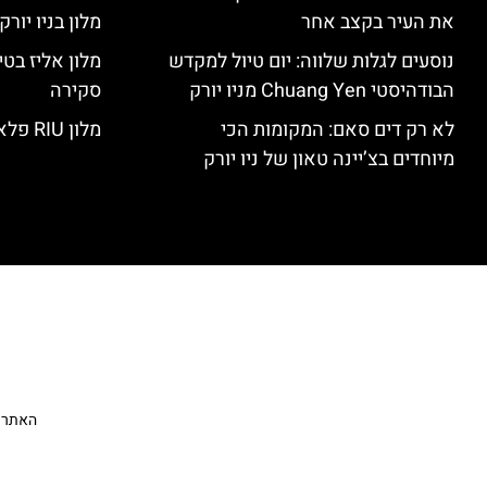
את העיר בקצב אחר
מלון בניו יור
נוסעים לגלות שלווה: יום טיול למקדש
הבודהיסטי Chuang Yen מניו יורק
סקירה
לא רק דים סאם: המקומות הכי
מלון RIU פלאזה ניו יורק – סקירה
מיוחדים בצ’יינה טאון של ניו יורק
האתר הי