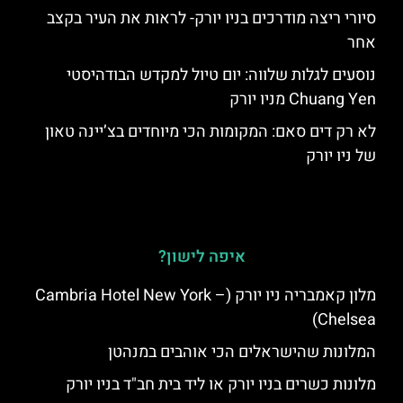
סיורי ריצה מודרכים בניו יורק- לראות את העיר בקצב
אחר
נוסעים לגלות שלווה: יום טיול למקדש הבודהיסטי
Chuang Yen מניו יורק
לא רק דים סאם: המקומות הכי מיוחדים בצ’יינה טאון
של ניו יורק
איפה לישון?
מלון קאמבריה ניו יורק (Cambria Hotel New York –
Chelsea)
המלונות שהישראלים הכי אוהבים במנהטן
מלונות כשרים בניו יורק או ליד בית חב"ד בניו יורק