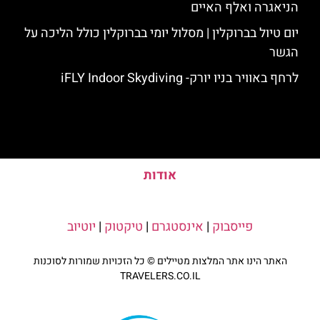
הניאגרה ואלף האיים
יום טיול בברוקלין | מסלול יומי בברוקלין כולל הליכה על
הגשר
לרחף באוויר בניו יורק- iFLY Indoor Skydiving
אודות
פייסבוק
|
אינסטגרם
|
טיקטוק
|
יוטיוב
האתר הינו אתר המלצות מטיילים © כל הזכויות שמורות לסוכנות
TRAVELERS.CO.IL