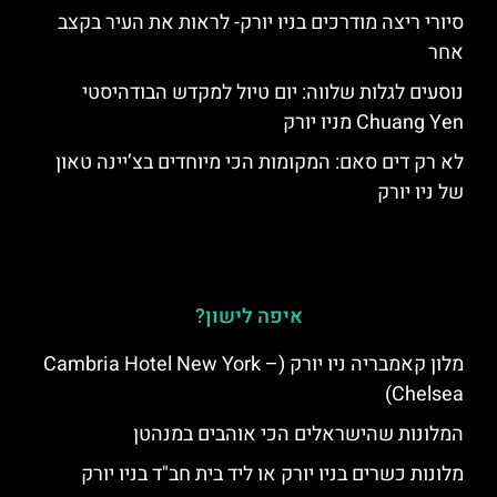
סיורי ריצה מודרכים בניו יורק- לראות את העיר בקצב
אחר
נוסעים לגלות שלווה: יום טיול למקדש הבודהיסטי
Chuang Yen מניו יורק
לא רק דים סאם: המקומות הכי מיוחדים בצ’יינה טאון
של ניו יורק
איפה לישון?
מלון קאמבריה ניו יורק (Cambria Hotel New York –
Chelsea)
המלונות שהישראלים הכי אוהבים במנהטן
מלונות כשרים בניו יורק או ליד בית חב"ד בניו יורק