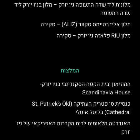
מלונות ליד שדה התעופה ניו יורק – מלון בניו יורק ליד
שדה התעופה
מלון אליז בטיימס סקוור (ALIZ) – סקירה
מלון RIU פלאזה ניו יורק – סקירה
המלצות
המוזיאון ובית הקפה הסקנדינבי בניו יורק-
Scandinavia House
כנסיית סן פטריק העתיקה (St. Patrick’s Old
Cathedral) בליטל איטלי
האנדרטה הלאומית לבית הקברות האפריקאי של ניו
יורק