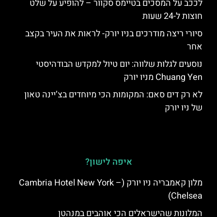
לככב על המסכים בטיימס סקוור – להופיע על שלט
חוצות ל-24 שעות
סיורי ריצה מודרכים בניו יורק- לראות את העיר בקצב
אחר
נוסעים לגלות שלווה: יום טיול למקדש הבודהיסטי
Chuang Yen מניו יורק
לא רק דים סאם: המקומות הכי מיוחדים בצ’יינה טאון
של ניו יורק
איפה לישון?
מלון קאמבריה ניו יורק (Cambria Hotel New York –
Chelsea)
המלונות שהישראלים הכי אוהבים במנהטן