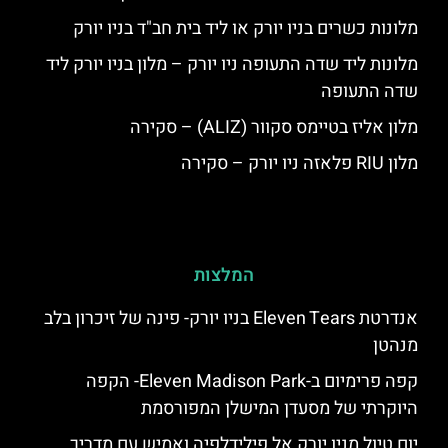
מלונות כשרים בניו יורק או ליד בית חב"ד בניו יורק
מלונות ליד שדה התעופה ניו יורק – מלון בניו יורק ליד
שדה התעופה
מלון אליז בטיימס סקוור (ALIZ) – סקירה
מלון RIU פלאזה ניו יורק – סקירה
המלצות
אנדרטת Eleven Tears בניו יורק- פינה של זיכרון בלב
מנהטן
קפה פרימיום ב-Eleven Madison Park- הקפה
היוקרתי של מסעדן המישלן המפורסמת
יום טיול מניו יורק אל פילידלפיה ואמיש עם מדריך