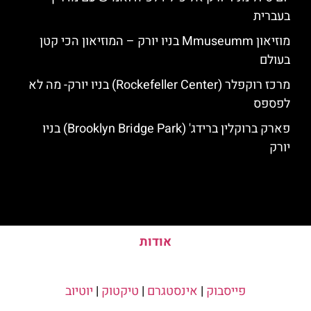
בעברית
מוזיאון Mmuseumm בניו יורק – המוזיאון הכי קטן
בעולם
מרכז רוקפלר (Rockefeller Center) בניו יורק- מה לא
לפספס
פארק ברוקלין ברידג' (Brooklyn Bridge Park) בניו
יורק
אודות
פייסבוק
|
אינסטגרם
|
טיקטוק
|
יוטיוב