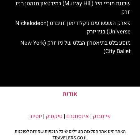
שכונת מוריי היל (Murray Hill) במידטאון מנהטן בניו
יורק
פארק השעשועים ניקלודיאון יוניברס (Nickelodeon
Universe) בניו יורק
מופע בלט בתיאטרון הבלט של ניו יורק (New York
City Ballet)
אודות
פייסבוק
|
אינסטגרם
|
טיקטוק
|
יוטיוב
האתר הינו אתר המלצות מטיילים © כל הזכויות שמורות לסוכנות
TRAVELERS.CO.IL