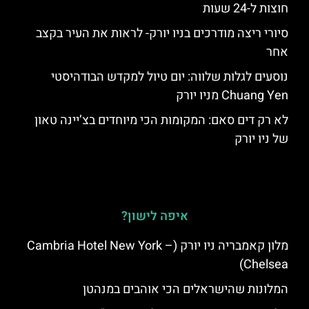
חוצות ל-24 שעות
סיורי ריצה מודרכים בניו יורק- לראות את העיר בקצב
אחר
נוסעים לגלות שלווה: יום טיול למקדש הבודהיסטי
Chuang Yen מניו יורק
לא רק דים סאם: המקומות הכי מיוחדים בצ’יינה טאון
של ניו יורק
איפה לישון?
מלון קאמבריה ניו יורק (Cambria Hotel New York –
Chelsea)
המלונות שהישראלים הכי אוהבים במנהטן