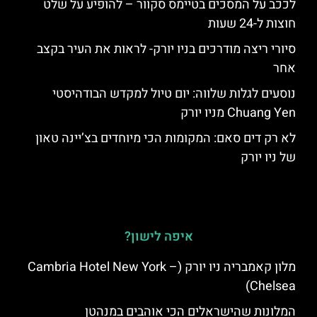
לככב על המסכים בטיימס סקוור – להופיע על שלט
חוצות ל-24 שעות
סיורי ריצה מודרכים בניו יורק- לראות את העיר בקצב
אחר
נוסעים לגלות שלווה: יום טיול למקדש הבודהיסטי
Chuang Yen מניו יורק
לא רק דים סאם: המקומות הכי מיוחדים בצ’יינה טאון
של ניו יורק
איפה לישון?
מלון קאמבריה ניו יורק (Cambria Hotel New York –
Chelsea)
המלונות שהישראלים הכי אוהבים במנהטן