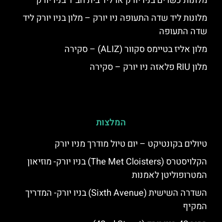
מלונות כשרים בניו יורק או ליד בית חב"ד בניו יורק
מלונות ליד שדה התעופה ניו יורק – מלון בניו יורק ליד
שדה התעופה
מלון אליז בטיימס סקוור (ALIZ) – סקירה
מלון RIU פלאזה ניו יורק – סקירה
המלצות
טיולים בקונטיקט – יום טיול מודרך מניו יורק
הקלויסטרס (The Met Cloisters) בניו יורק- מוזיאון
המטרופוליטן לאמנות
השדרה השישית (Sixth Avenue) בניו יורק- המדריך
המקיף