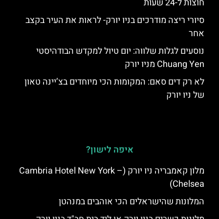
חוצות ל-24 שעות
סיורי ריצה מודרכים בניו יורק- לראות את העיר בקצב
אחר
נוסעים לגלות שלווה: יום טיול למקדש הבודהיסטי
Chuang Yen מניו יורק
לא רק דים סאם: המקומות הכי מיוחדים בצ’יינה טאון
של ניו יורק
איפה לישון?
מלון קאמבריה ניו יורק (Cambria Hotel New York –
Chelsea)
המלונות שהישראלים הכי אוהבים במנהטן