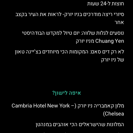
חוצות ל-24 שעות
סיורי ריצה מודרכים בניו יורק- לראות את העיר בקצב
אחר
נוסעים לגלות שלווה: יום טיול למקדש הבודהיסטי
Chuang Yen מניו יורק
לא רק דים סאם: המקומות הכי מיוחדים בצ’יינה טאון
של ניו יורק
איפה לישון?
מלון קאמבריה ניו יורק (Cambria Hotel New York –
Chelsea)
המלונות שהישראלים הכי אוהבים במנהטן