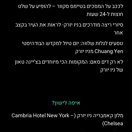
לככב על המסכים בטיימס סקוור – להופיע על שלט
חוצות ל-24 שעות
סיורי ריצה מודרכים בניו יורק- לראות את העיר בקצב
אחר
נוסעים לגלות שלווה: יום טיול למקדש הבודהיסטי
Chuang Yen מניו יורק
לא רק דים סאם: המקומות הכי מיוחדים בצ’יינה טאון
של ניו יורק
איפה לישון?
מלון קאמבריה ניו יורק (Cambria Hotel New York –
Chelsea)