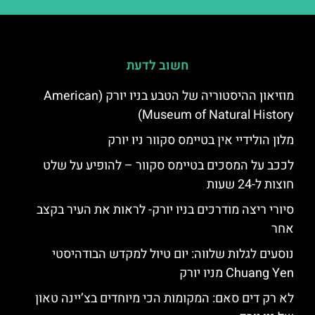
חשוב לדעת
מוזיאון ההיסטוריה של הטבע בניו יורק (American
Museum of Natural History)
מלון הולידיי אין בטיימס סקוור ניו יורק
לככב על המסכים בטיימס סקוור – להופיע על שלט
חוצות ל-24 שעות
סיורי ריצה מודרכים בניו יורק- לראות את העיר בקצב
אחר
נוסעים לגלות שלווה: יום טיול למקדש הבודהיסטי
Chuang Yen מניו יורק
לא רק דים סאם: המקומות הכי מיוחדים בצ’יינה טאון