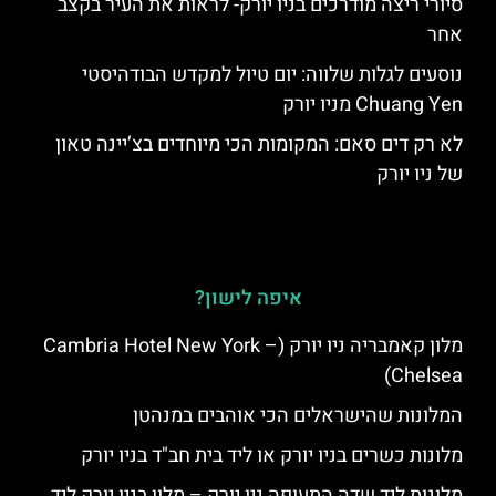
סיורי ריצה מודרכים בניו יורק- לראות את העיר בקצב
אחר
נוסעים לגלות שלווה: יום טיול למקדש הבודהיסטי
Chuang Yen מניו יורק
לא רק דים סאם: המקומות הכי מיוחדים בצ’יינה טאון
של ניו יורק
איפה לישון?
מלון קאמבריה ניו יורק (Cambria Hotel New York –
Chelsea)
המלונות שהישראלים הכי אוהבים במנהטן
מלונות כשרים בניו יורק או ליד בית חב"ד בניו יורק
מלונות ליד שדה התעופה ניו יורק – מלון בניו יורק ליד