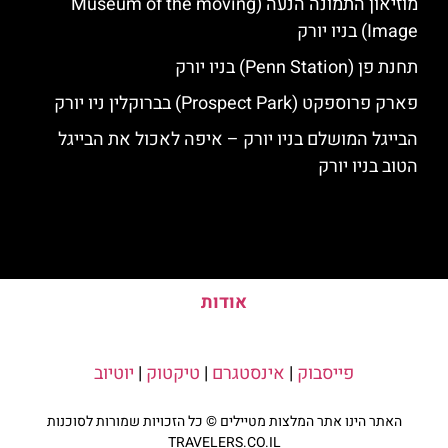
מוזיאון התמונה הנעה (Museum of the moving
Image) בניו יורק
תחנת פן (Penn Station) בניו יורק
פארק פרוספקט (Prospect Park) בברוקלין ניו יורק
הבייגל המושלם בניו יורק – איפה לאכול את הבייגל
הטוב בניו יורק
אודות
פייסבוק
|
אינסטגרם
|
טיקטוק
|
יוטיוב
האתר הינו אתר המלצות מטיילים © כל הזכויות שמורות לסוכנות
TRAVELERS.CO.IL