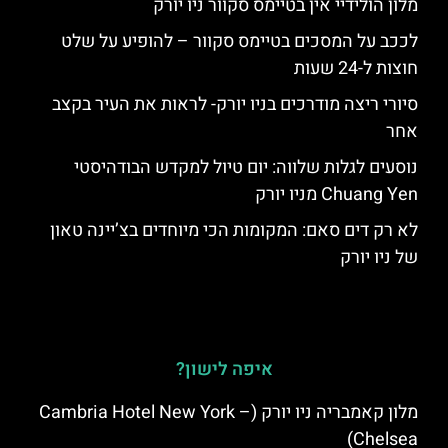
מלון הולידיי אין בטיימס סקוור ניו יורק
לככב על המסכים בטיימס סקוור – להופיע על שלט
חוצות ל-24 שעות
סיורי ריצה מודרכים בניו יורק- לראות את העיר בקצב
אחר
נוסעים לגלות שלווה: יום טיול למקדש הבודהיסטי
Chuang Yen מניו יורק
לא רק דים סאם: המקומות הכי מיוחדים בצ’יינה טאון
של ניו יורק
איפה לישון?
מלון קאמבריה ניו יורק (Cambria Hotel New York –
Chelsea)