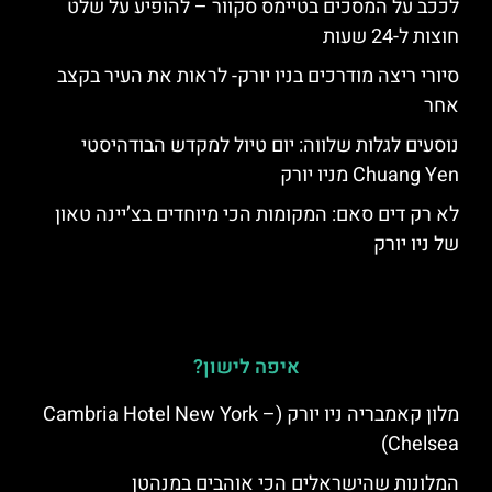
לככב על המסכים בטיימס סקוור – להופיע על שלט
חוצות ל-24 שעות
סיורי ריצה מודרכים בניו יורק- לראות את העיר בקצב
אחר
נוסעים לגלות שלווה: יום טיול למקדש הבודהיסטי
Chuang Yen מניו יורק
לא רק דים סאם: המקומות הכי מיוחדים בצ’יינה טאון
של ניו יורק
איפה לישון?
מלון קאמבריה ניו יורק (Cambria Hotel New York –
Chelsea)
המלונות שהישראלים הכי אוהבים במנהטן