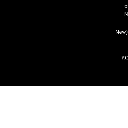
ס
ול של New
חוויית משחקי הדיונון בניו יורק (New
יו