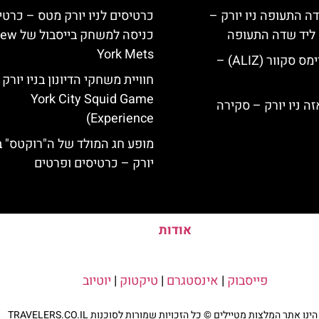
ה התעופה ניו יורק –
כרטיסים לניו יורק מטס – כרטי
ק ליד שדה התעופה
כניסה למשחק בייסב
York Mets
מלון אליז בטיימס סקוור (ALIZ) –
York City Squid Game
Experience)
מופע חג המולד של ה"רוקטס" בנ
יורק – כרטיסים ופרטים
אודות
פייסבוק
|
אינסטגרם
|
טיקטוק
|
יוטיוב
נו אתר המלצות מטיילים © כל הזכויות שמורות לסוכנות TRAVELERS.CO.IL