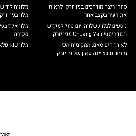
סיורי ריצה מודרכים בניו יורק- לראות
מלונות ליד שד
את העיר בקצב אחר
מלון בניו יור
נוסעים לגלות שלווה: יום טיול למקדש
הבודהיסטי Chuang Yen מניו יורק
סקירה
לא רק דים סאם: המקומות הכי
מלון RIU פלאזה ניו יורק – סקירה
מיוחדים בצ’יינה טאון של ניו יורק
האתר הי