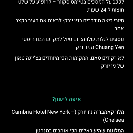
לככב על המסכים בטיימס סקוור – להופיע על שלט
חוצות ל-24 שעות
סיורי ריצה מודרכים בניו יורק- לראות את העיר בקצב
אחר
נוסעים לגלות שלווה: יום טיול למקדש הבודהיסטי
Chuang Yen מניו יורק
לא רק דים סאם: המקומות הכי מיוחדים בצ’יינה טאון
של ניו יורק
איפה לישון?
מלון קאמבריה ניו יורק (Cambria Hotel New York –
Chelsea)
המלונות שהישראלים הכי אוהבים במנהטן